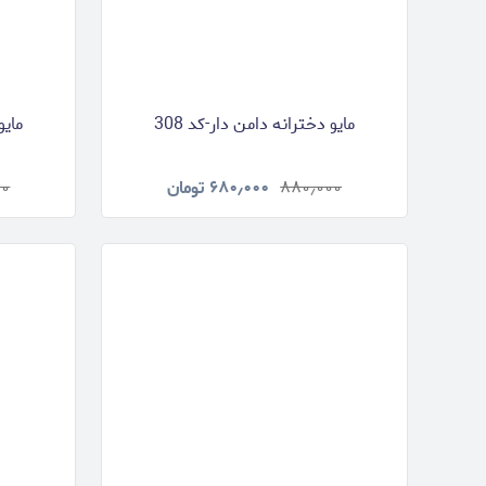
مایو دخترانه دامن دار-کد 308
مایو
۸۸۰٫۰۰۰
۶۸۰٫۰۰۰
تومان
۰۰