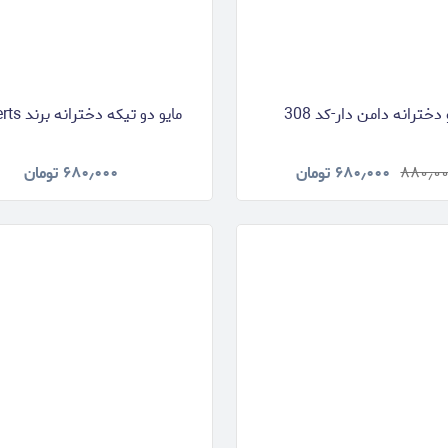
 دخترانه دامن دار-کد 308
مایو دو تیکه دخترانه برند pepperts
۸۸۰٫۰
۶۸۰٫۰۰۰
تومان
۶۸۰٫۰۰۰
تومان