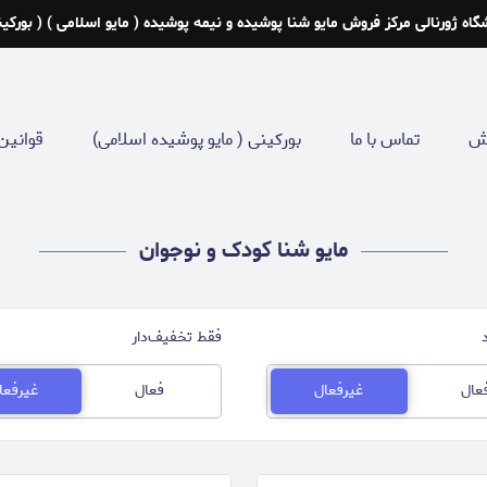
گاه ژورنالی مرکز فروش مایو شنا پوشیده و نیمه پوشیده ( مایو اسلامی ) ( بورکین
رش
تماس با ما
بورکینی ( مایو پوشیده اسلامی)
قوانین
مایو شنا کودک و نوجوان
فقط تخفیف‌دار
عال
غیرفعال
فعال
غیرفعا