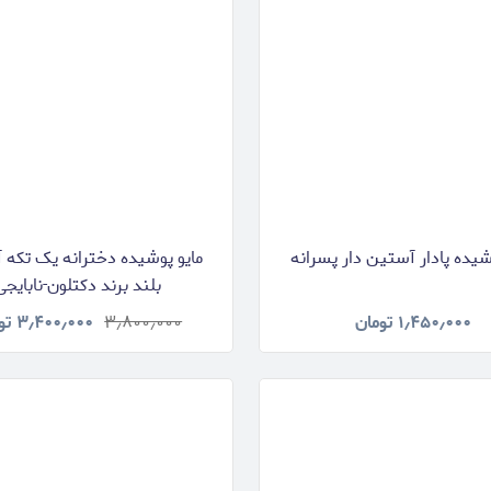
شیده پادار آستین دار پسرانه
مایو پوشیده دخترانه یک تکه
بلند برند دکتلون-نابایجی
۱٫۴۵۰٫۰۰۰
تومان
۳٫۸۰۰٫۰۰۰
۳٫۴۰۰٫۰۰۰
تو