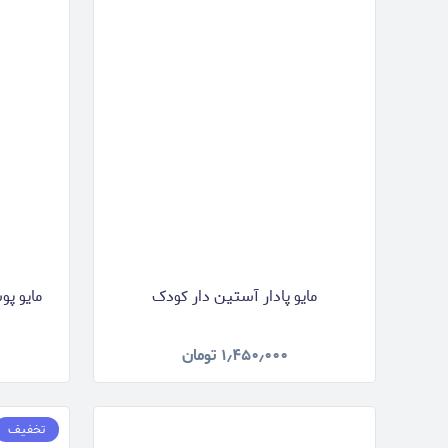
مایو پادار آستین دار کودک
مایو پو
۱٫۴۵۰٫۰۰۰
تومان
تخفیف