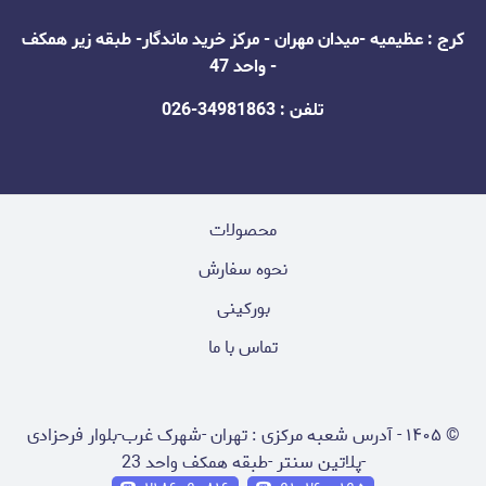
کرج : عظیمیه -میدان مهران - مرکز خرید ماندگار- طبقه زیر همکف
- واحد 47
تلفن : 34981863-026
محصولات
نحوه سفارش
بورکینی
تماس با ما
©
۱۴۰۵
-
آدرس شعبه مرکزی : تهران -شهرک غرب-بلوار فرحزادی
-پلاتین سنتر -طبقه همکف واحد 23