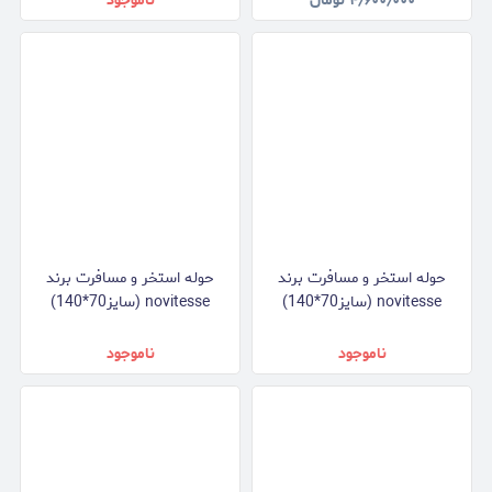
۴٫۶۰۰٫۰۰۰
تومان
ناموجود
حوله استخر و مسافرت برند
حوله استخر و مسافرت برند
novitesse (سایز70*140)
novitesse (سایز70*140)
ناموجود
ناموجود